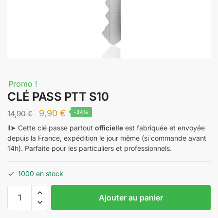
Promo !
CLÉ PASS PTT S10
Le
Le
9,90
€
14,90
€
-34%
prix
prix
ll➤ Cette clé passe partout
officielle
est fabriquée et envoyée
depuis la France, expédition le jour même (si commande avant
initial
actuel
14h). Parfaite pour les particuliers et professionnels.
était :
est :
14,90 €.
9,90 €.
1000 en stock
quantité
Ajouter au panier
de
CLÉ