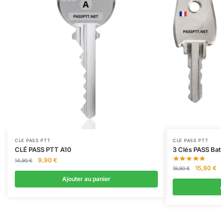
CLE PASS PTT
CLE PASS PTT
CLÉ PASS PTT A10
3 Clés PASS Bat
Le
Le
9,90
€
14,90
€
Le
L
15,90
€
prix
prix
19,90
€
prix
p
initial
actuel
Ajouter au panier
initial
a
était :
est :
était :
es
14,90 €.
9,90 €.
19,90 €.
1