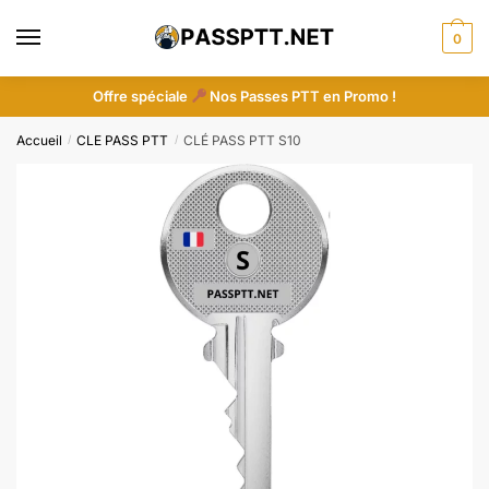
Skip
Skip
to
to
0
navigation
content
Offre spéciale
Nos Passes PTT en Promo !
Accueil
CLE PASS PTT
CLÉ PASS PTT S10
/
/