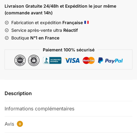
PASS
Livraison Gratuite 24/48h et Expédition le jour même
PTT
(commande avant 14h)
S10
Fabrication et expédition
Française
Service après-vente ultra
Réactif
Boutique
N°1 en France
Paiement 100% sécurisé
Description
Informations complémentaires
Avis
0