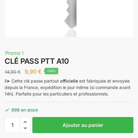
Promo !
CLÉ PASS PTT A10
Le
Le
9,90
€
14,90
€
-34%
prix
prix
ll➤ Cette clé passe partout
officielle
est fabriquée et envoyée
depuis la France, expédition le jour même (si commande avant
initial
actuel
14h). Parfaite pour les particuliers et professionnels.
était :
est :
14,90 €.
9,90 €.
998 en stock
quantité
Ajouter au panier
de
CLÉ