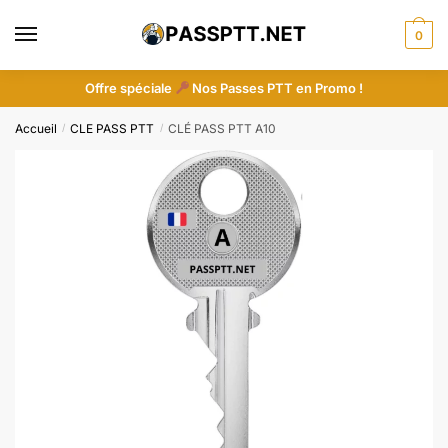
Skip
Skip
to
to
0
navigation
content
Offre spéciale
Nos Passes PTT en Promo !
Accueil
CLE PASS PTT
CLÉ PASS PTT A10
/
/