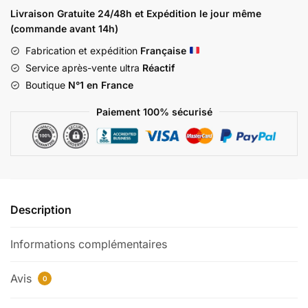
PASS
Livraison Gratuite 24/48h et Expédition le jour même
PTT
(commande avant 14h)
A10
Fabrication et expédition
Française
Service après-vente ultra
Réactif
Boutique
N°1 en France
Paiement 100% sécurisé
Description
Informations complémentaires
Avis
0