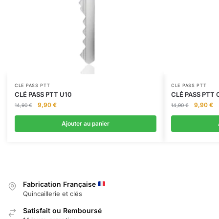
CLE PASS PTT
CLE PASS PTT
CLÉ PASS PTT U10
CLÉ PASS PTT 
Le
Le
Le
L
9,90
€
9,90
€
14,90
€
14,90
€
prix
prix
prix
pr
initial
actuel
initial
ac
Ajouter au panier
était :
est :
était :
es
14,90 €.
9,90 €.
14,90 €.
9,
Fabrication Française
Quincaillerie et clés
Satisfait ou Remboursé