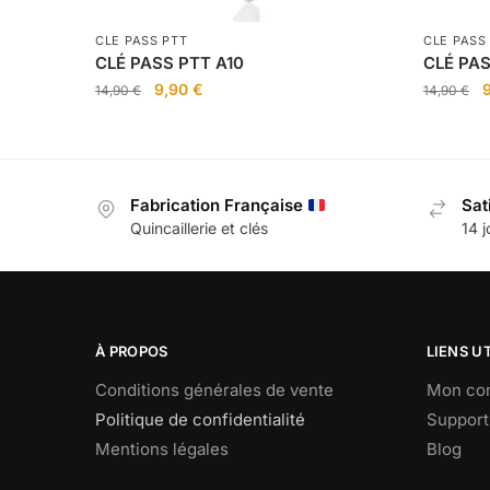
CLE PASS PTT
CLE PASS
CLÉ PASS PTT A10
CLÉ PAS
Le
Le
L
9,90
€
14,90
€
14,90
€
prix
prix
p
initial
actuel
i
était :
est :
é
14,90 €.
9,90 €.
1
Fabrication Française
Sat
Quincaillerie et clés
14 j
À PROPOS
LIENS U
Conditions générales de vente
Mon co
Politique de confidentialité
Support 
Mentions légales
Blog