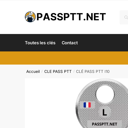
Skip
Skip
to
to
Rec
Re
navigation
content
pour
Toutes les clés
Contact
Accueil
CLE PASS PTT
CLÉ PASS PTT I10
/
/