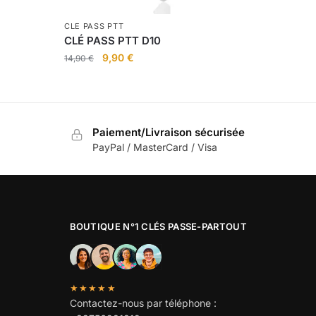
CLE PASS PTT
CLÉ PASS PTT D10
Le
Le
9,90
€
14,90
€
prix
prix
initial
actuel
était :
est :
14,90 €.
9,90 €.
Paiement/Livraison sécurisée
PayPal / MasterCard / Visa
BOUTIQUE N°1 CLÉS PASSE-PARTOUT
★★★★★
Contactez-nous par téléphone :