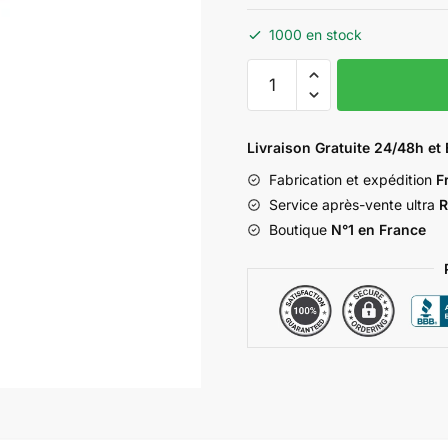
14,90 €.
9,90 €.
1000 en stock
quantité
de
CLÉ
PASS
Livraison Gratuite 24/48h e
PTT
Fabrication et expédition
F
I10
Service après-vente ultra
R
Boutique
N°1 en France