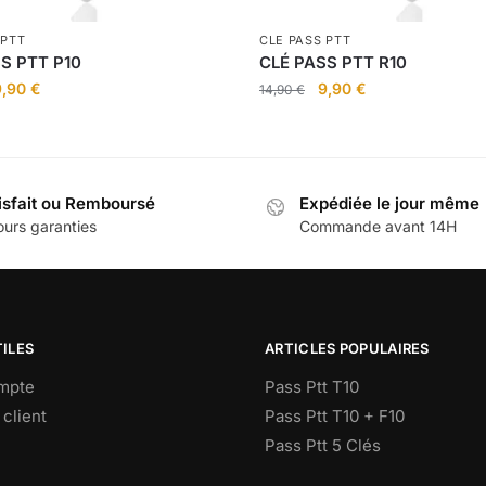
 PTT
CLE PASS PTT
S PTT P10
CLÉ PASS PTT R10
e
Le
Le
Le
9,90
€
9,90
€
14,90
€
rix
prix
prix
prix
nitial
actuel
initial
actuel
tait :
est :
était :
est :
4,90 €.
9,90 €.
14,90 €.
9,90 €.
isfait ou Remboursé
Expédiée le jour même
ours garanties
Commande avant 14H
TILES
ARTICLES POPULAIRES
mpte
Pass Ptt T10
client
Pass Ptt T10 + F10
Pass Ptt 5 Clés