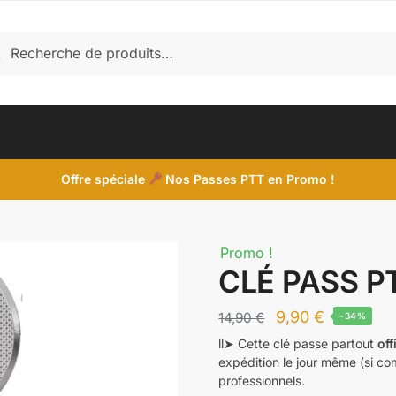
herche
cherche
 :
Offre spéciale
Nos Passes PTT en Promo !
Promo !
CLÉ PASS PT
Le
Le
9,90
€
14,90
€
-34%
prix
prix
ll➤ Cette clé passe partout
off
expédition le jour même (si co
initial
actuel
professionnels.
était :
est :